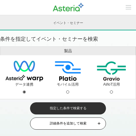
C
o
n
t
イベント・セミナー
e
n
t
条件を指定してイベント・セミナーを検索
s
L
i
製品
n
e
u
p
データ連携
モバイル活用
AI/IoT活用
指定した条件で検索する
情報収集・導入検討中の方
おすすめセミナー
オンライン
1週間以内
1ヶ月以内
製品紹介
ご利用中の方
無料体験
データ連携関連
パートナー
トレーニング
パートナー向け
ユーザー向け
詳細条件を追加して検索
現地開催
開催期間を指定
〜