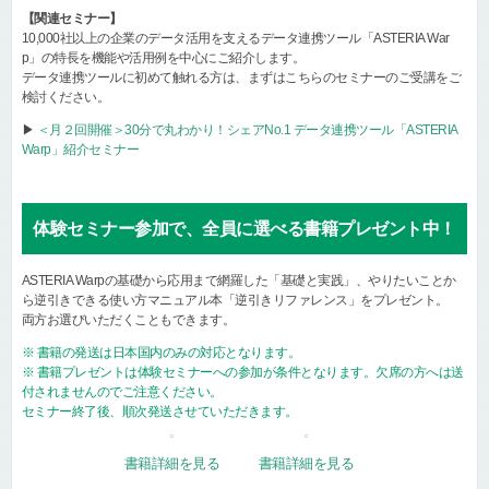
【関連セミナー】
10,000社以上の企業のデータ活用を支えるデータ連携ツール「ASTERIA War
p」の特長を機能や活用例を中心にご紹介します。
データ連携ツールに初めて触れる方は、まずはこちらのセミナーのご受講をご
検討ください。
▶
＜月２回開催＞30分で丸わかり！シェアNo.1 データ連携ツール「ASTERIA
Warp」紹介セミナー
体験セミナー参加で、全員に選べる書籍プレゼント中！
ASTERIA Warpの基礎から応用まで網羅した「基礎と実践」、やりたいことか
ら逆引きできる使い方マニュアル本「逆引きリファレンス」をプレゼント。
両方お選びいただくこともできます。
※ 書籍の発送は日本国内のみの対応となります。
※ 書籍プレゼントは体験セミナーへの参加が条件となります。欠席の方へは送
付されませんのでご注意ください。
セミナー終了後、順次発送させていただきます。
書籍詳細を見る
書籍詳細を見る