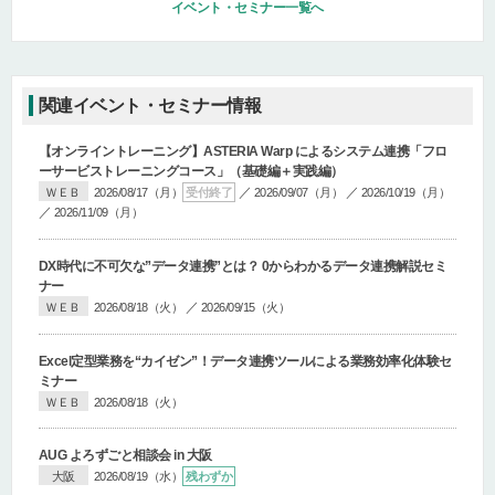
イベント・セミナー一覧へ
関連イベント・セミナー情報
【オンライントレーニング】
ASTERIA Warp によるシステム連携「フロ
ーサービストレーニングコース」
（基礎編＋実践編）
／
／
ＷＥＢ
2026/08/17（月）
受付終了
2026/09/07（月）
2026/10/19（月）
／
2026/11/09（月）
DX時代に不可欠な”データ連携”とは？ 0からわかるデータ連携解説セミ
ナー
／
ＷＥＢ
2026/08/18（火）
2026/09/15（火）
Excel定型業務を“カイゼン”！データ連携ツールによる業務効率化体験セ
ミナー
ＷＥＢ
2026/08/18（火）
AUG よろずごと相談会 in 大阪
大阪
2026/08/19（水）
残わずか