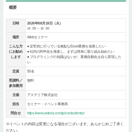
概要
日時
2026年08月18日（火）
14 : 00 ～ 16 : 00
場所
Webセミナー
こんな方
● 定常的に行っている無駄なExcel業務を改善したい
にお勧め
● 社内のRPA化を推進し、まずは簡単に取り組み始めたい
します
● プログラミングの知識はないが、業務自動化を自ら実現した
い
定員
50名
受講料／
無料
参加費用
主催
アステリア株式会社
担当
セミナー・イベント事務局
問合せ
https://www.asteria.com/jp/contact/entry/
※イベントの内容は変更になる場合がございます。あらかじめご了承く
ださい。