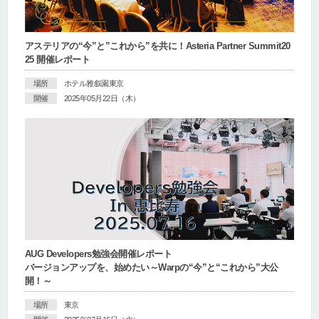
アステリアの“今”と”これから”を共に！Asteria Partner Summit20
25 開催レポート
場所
ホテル雅叙園東京
開催
2025年05月22日（木）
AUG Developers勉強会開催レポート
バージョンアップを、始めたい～Warpの“今”と“これから”大公
開！～
場所
東京