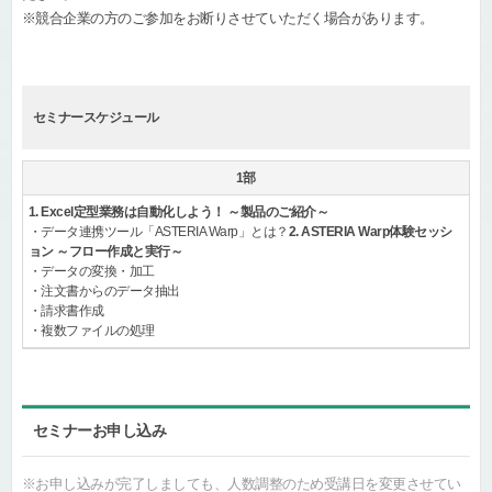
※競合企業の方のご参加をお断りさせていただく場合があります。
セミナースケジュール
1部
1. Excel定型業務は自動化しよう！ ～製品のご紹介～
・データ連携ツール「ASTERIA Warp」とは？
2. ASTERIA Warp体験セッシ
ョン ～フロー作成と実行～
・データの変換・加工
・注文書からのデータ抽出
・請求書作成
・複数ファイルの処理
セミナーお申し込み
※お申し込みが完了しましても、人数調整のため受講日を変更させてい