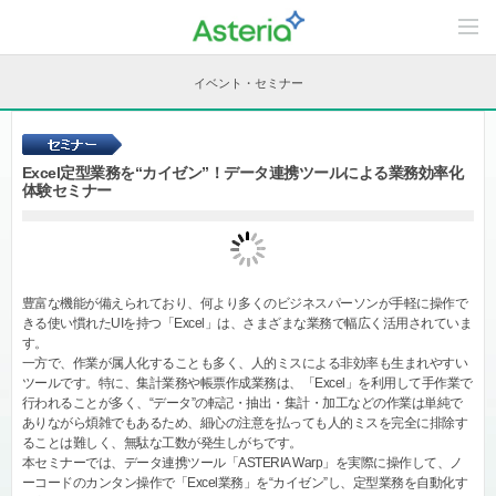
C
o
n
t
イベント・セミナー
e
n
t
s
L
Excel定型業務を“カイゼン”！データ連携ツールによる業務効率化
i
体験セミナー
n
e
u
p
豊富な機能が備えられており、何より多くのビジネスパーソンが手軽に操作で
きる使い慣れたUIを持つ「Excel」は、さまざまな業務で幅広く活用されていま
す。
一方で、作業が属人化することも多く、人的ミスによる非効率も生まれやすい
ツールです。特に、集計業務や帳票作成業務は、「Excel」を利用して手作業で
行われることが多く、“データ”の転記・抽出・集計・加工などの作業は単純で
ありながら煩雑でもあるため、細心の注意を払っても人的ミスを完全に排除す
ることは難しく、無駄な工数が発生しがちです。
本セミナーでは、データ連携ツール「ASTERIA Warp」を実際に操作して、ノ
ーコードのカンタン操作で「Excel業務」を“カイゼン”し、定型業務を自動化す