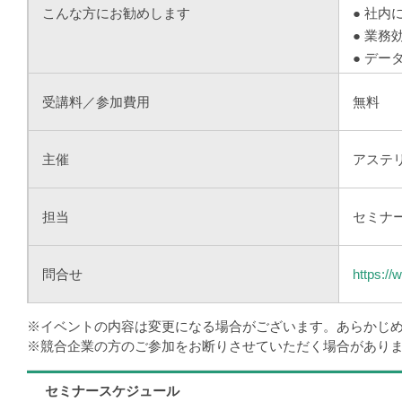
こんな方にお勧めします
● 社
● 業
● デ
受講料／参加費用
無料
主催
アステ
担当
セミナ
問合せ
https://
※イベントの内容は変更になる場合がございます。あらかじ
※競合企業の方のご参加をお断りさせていただく場合があり
セミナースケジュール