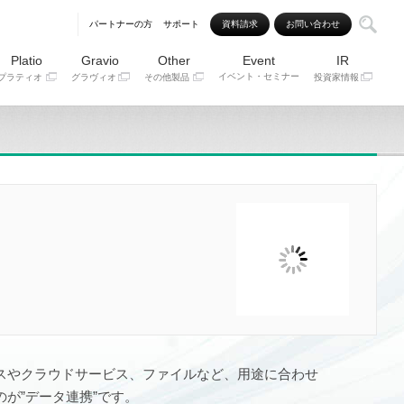
パートナーの方
サポート
資料請求
お問い合わせ
Platio
Gravio
Other
Event
IR
イベント・セミナー
プラティオ
グラヴィオ
その他製品
投資家情報
スやクラウドサービス、ファイルなど、用途に合わせ
が”データ連携”です。