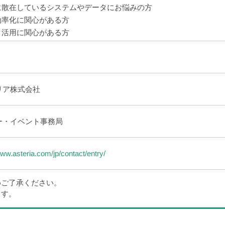
内に散在しているシステムやデータにお悩みの方
務効率化に関心がある方
ータ活用に関心がある方
リア株式会社
ー・イベント事務局
www.asteria.com/jp/contact/entry/
めご了承ください。
ます。