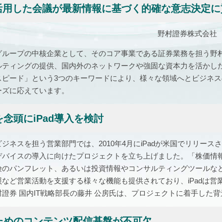
okを活用した会議が最新情報に基づく的確な意志決定
野村證券株式会社 
グループの中核企業として、そのコア事業である証券業務を担う野
ルティングの提供、国内外のネットワークや強固な資本力を活かし
スピード」という3つのキーワードにより、様々な領域へとビジネ
ーズに応えています。
念頭にiPad導入を検討
ジネスを担う営業部門では、2010年4月にiPadが米国でリリー
デバイスの導入に向けたプロジェクトを立ち上げました。「株価情
険のパンフレット、あるいは投資情報やコンサルティングツールな
照など営業活動を支援する様々な機能も提供されており、iPadは
證券 国内IT戦略部長の藤井 公房氏は、プロジェクトに着手した
ためのコンテンツ配信基盤が不可欠