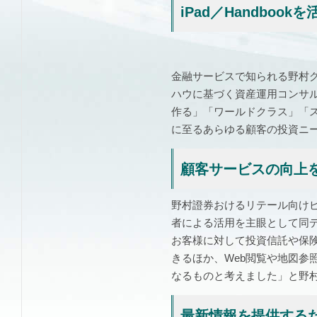
iPad／Handbo
金融サービスで知られる野村
ハウに基づく資産運用コンサ
作る」「ワールドクラス」「
に至るあらゆる顧客の投資ニ
顧客サービスの向上を
野村證券おけるリテール向けビ
者による活用を主眼として同
お客様に対して投資信託や保
きるほか、Web閲覧や地図参
なるものと考えました」と野村
最新情報を提供する