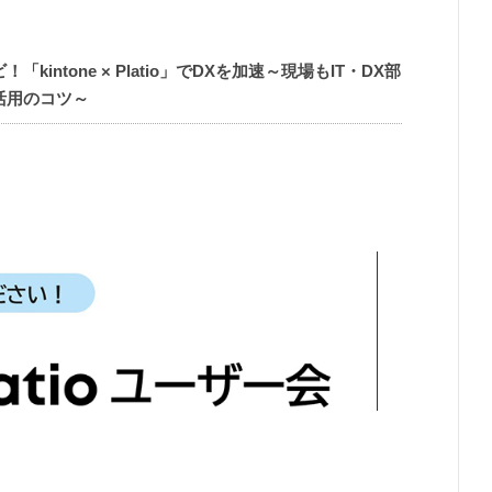
intone × Platio」でDXを加速～現場もIT・DX部
活用のコツ～
ト