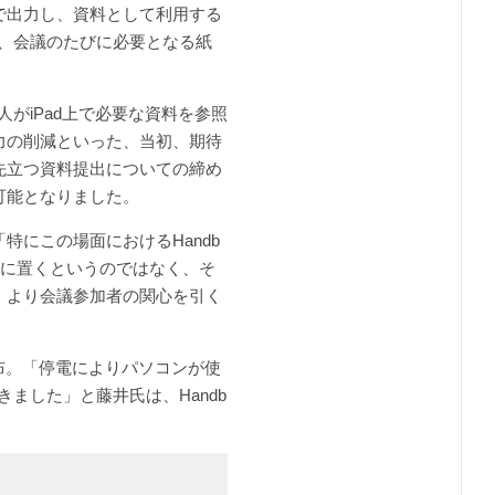
で出力し、資料として利用する
とで、会議のたびに必要となる紙
人がiPad上で必要な資料を参照
力の削減といった、当初、期待
先立つ資料提出についての締め
可能となりました。
にこの場面におけるHandb
尾に置くというのではなく、そ
、より会議参加者の関心を引く
布。「停電によりパソコンが使
きました」と藤井氏は、Handb