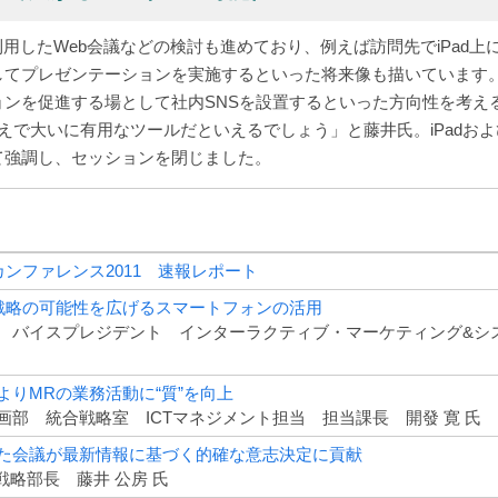
を利用したWeb会議などの検討も進めており、例えば訪問先でiPad
してプレゼンテーションを実施するといった将来像も描いています
を促進する場として社内SNSを設置するといった方向性を考える際にも
で大いに有用なツールだといえるでしょう」と藤井氏。iPadおよびH
て強調し、セッションを閉じました。
。
ンファレンス2011 速報レポート
戦略の可能性を広げるスマートフォンの活用
 バイスプレジデント インターラクティブ・マーケティング&シ
用によりMRの業務活動に“質”を向上
部 統合戦略室 ICTマネジメント担当 担当課長 開發 寛 氏
を活用した会議が最新情報に基づく的確な意志決定に貢献
戦略部長 藤井 公房 氏