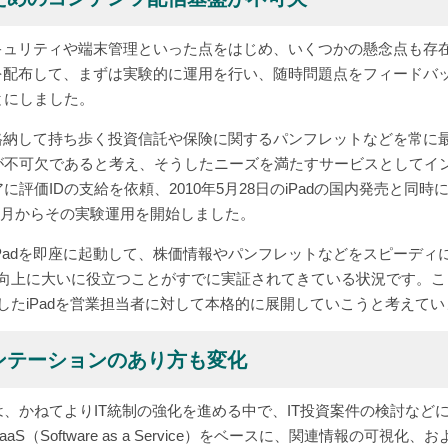
セキュリティや端末管理といった点をはじめ、いくつかの懸念点も存
dを配布して、まずは実験的に運用を行い、随時問題点をフィードバ
とにしました。
に格納して持ち歩く投資信託や保険に関するパンフレットなどを常に
不可欠であると考え、そうしたニーズを満たすサービスとしてインフォ
価IDの支給を依頼、2010年5月28日のiPadの国内発売と同時にリリ
年6月からその実験運用を開始しました。
Padを即座に起動して、株価情報やパンフレットなどをスピーディに
スの向上に大いに役立つことがすでに実証されてきている状況です。こう
搭載したiPadを営業担当者に対して本格的に展開していこうと考え
ンテーションのあり方も変化
、かねてよりIT統制の強化を進める中で、IT投資案件の検討などに
S（Software as a Service）をベースに、関連情報の可視