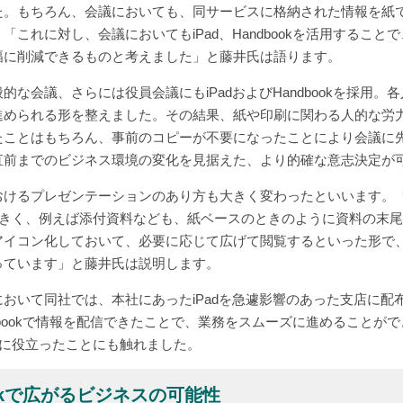
た。もちろん、会議においても、同サービスに格納された情報を紙
これに対し、会議においてもiPad、Handbookを活用するこ
幅に削減できるものと考えました」と藤井氏は語ります。
な会議、さらには役員会議にもiPadおよびHandbookを採用。各
進められる形を整えました。その結果、紙や印刷に関わる人的な労
たことはもちろん、事前のコピーが不要になったことにより会議に
直前までのビジネス環境の変化を見据えた、より的確な意志決定が
けるプレゼンテーションのあり方も大きく変わったといいます。「特
大きく、例えば添付資料なども、紙ベースのときのように資料の末
アイコン化しておいて、必要に応じて広げて閲覧するといった形で
っています」と藤井氏は説明します。
おいて同社では、本社にあったiPadを急遽影響のあった支店に配
ndbookで情報を配信できたことで、業務をスムーズに進めることがで
いに役立ったことにも触れました。
bookで広がるビジネスの可能性