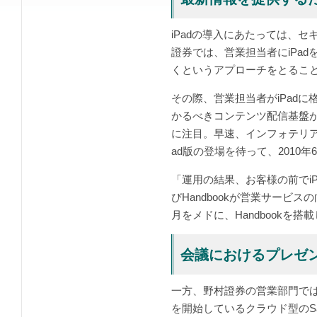
iPadの導入にあたっては、
證券では、営業担当者にiPa
くというアプローチをとるこ
その際、営業担当者がiPad
かるべきコンテンツ配信基盤が
に注目。早速、インフォテリアに評
ad版の登場を待って、2010
「運用の結果、お客様の前でi
びHandbookが営業サービ
月をメドに、Handbookを
会議におけるプレゼ
一方、野村證券の営業部門では
を開始しているクラウド型のSaa