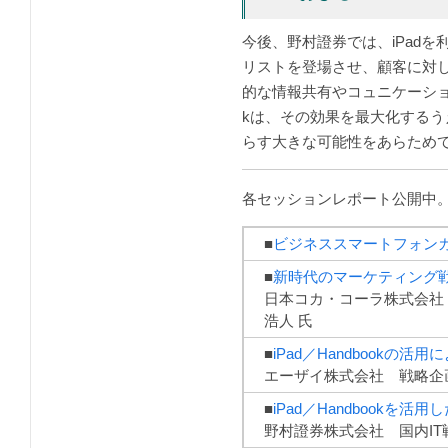
今後、野村證券では、iPad
リストを登場させ、顧客に対
的な情報共有やコュニケーション
kは、その効果を最大化するうえ
らす大きな可能性をあらため
各セッションレポート公開中
■
ビジネススマートフォンカ
■
新時代のマーケティング
日本コカ・コーラ株式会社
浩人 氏
■
iPad／Handbookの活
エーザイ株式会社 戦略企画
■
iPad／Handbook
野村證券株式会社 国内IT