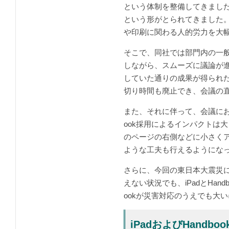
という体制を整備してきまし
という形がとられてきました。「
や印刷に関わる人的労力を大
そこで、同社では部門内の一般的
しながら、スムーズに議論が
していた通りの成果が得られ
切り時間も廃止でき、会議の
また、それに伴って、会議にお
ook採用によるインパクトは
のページの右側などに小さく
ような工夫も行えるようにな
さらに、今回の東日本大震災に
えない状況でも、iPadとHa
ookが災害対応のうえでも大
iPadおよびHand