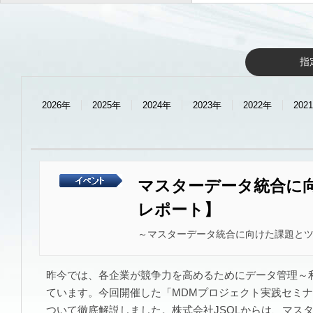
情報収集・導入検
おすすめセミナー
現地開
オンライン
1週間以内
1ヶ月
指
2026年
2025年
2024年
2023年
2022年
202
マスターデータ統合に
レポート】
～マスターデータ統合に向けた課題と
昨今では、各企業が競争力を高めるためにデータ管理～利
ています。今回開催した「MDMプロジェクト実践セミ
ついて徹底解説しました。株式会社JSOLからは、マス