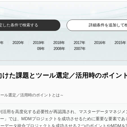
討中の方
製品紹介
ご利用中の方
無料体験
データ連携関連
パートナー
トレーニング
パートナー
催
以内
開催期間を指定
〜
定した条件で検索する
詳細条件を追加して
1年
2020年
2019年
2018年
2017年
2016年
2015年
09年
2008年
2007年
向けた課題とツール選定／活用時のポイン
ツール選定／活用時のポイントとは～
活用を高度化する必要性が再認識され、マスターデータマネジメン
ナー」では、MDMプロジェクトを成功させるために重要な要素であ
ターデータ統合プロジェクトを成功させる２つのポイントやMDM