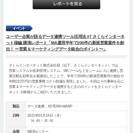
ユーザー企業が語るデータ連携ツール活用法 #7 さくらインターネ
ット様編 講演レポート「MA運用半年で200件の新規営業案件を創
出！ 〜営業＆マーケティングデータ統合のポイント〜」
さくらインターネット株式会社様（以下、さくらインターネット）では、
営業システムや名刺管理システム、MAツールなどをシームレスに連携し営
業活動を効率化＆最適化したことで、半年で200件の新規営業案件の創出や
年間210万円の営業事務コスト削減を実現しました。今回はその事例を元に
営業＆マーケティングデータを連携するときのポイントをさくらインター
ネット 小林様からご紹介いただきました。
製品
データ連携 ASTERIA WARP
日時
2021年01月14日（木）
14 : 00 ～ 15 : 00
会場
WEBセミナー