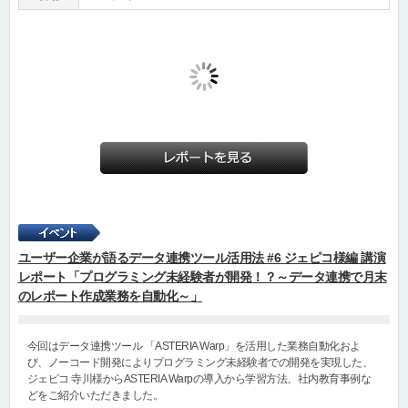
ユーザー企業が語るデータ連携ツール活用法 #6 ジェピコ様編 講演
レポート「プログラミング未経験者が開発！？～データ連携で月末
のレポート作成業務を自動化～」
今回はデータ連携ツール 「ASTERIA Warp」を活用した業務自動化およ
び、ノーコード開発によりプログラミング未経験者での開発を実現した、
ジェピコ 寺川様からASTERIA Warpの導入から学習方法、社内教育事例な
どをご紹介いただきました。