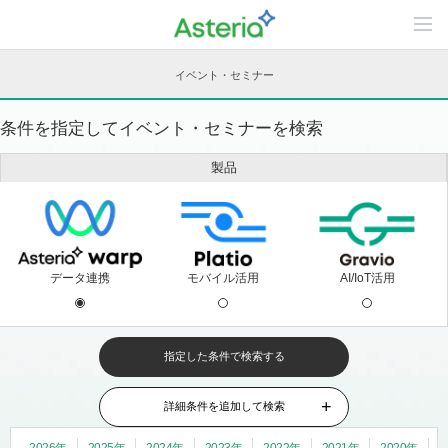
C
o
n
t
イベント・セミナー
e
n
t
条件を指定してイベント・セミナーを検索
s
L
i
製品
n
e
u
p
データ連携
モバイル活用
AI/IoT活用
指定した条件で検索する
情報収集・導入検討中の方
おすすめセミナー
オンライン
1週間以内
1ヶ月以内
製品紹介
ご利用中の方
無料体験
データ連携関連
パートナー
トレーニング
パートナー向け
ユーザー向け
詳細条件を追加して検索
現地開催
開催期間を指定
〜
2026年
2025年
2024年
2023年
2022年
2021年
2020年