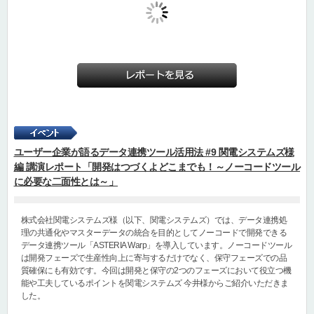
ユーザー企業が語るデータ連携ツール活用法 #9 関電システムズ様
編 講演レポート「開発はつづくよどこまでも！～ノーコードツール
に必要な二面性とは～」
株式会社関電システムズ様（以下、関電システムズ）では、データ連携処
理の共通化やマスターデータの統合を目的としてノーコードで開発できる
データ連携ツール「ASTERIA Warp」を導入しています。ノーコードツール
は開発フェーズで生産性向上に寄与するだけでなく、保守フェーズでの品
質確保にも有効です。今回は開発と保守の2つのフェーズにおいて役立つ機
能や工夫しているポイントを関電システムズ 今井様からご紹介いただきま
した。