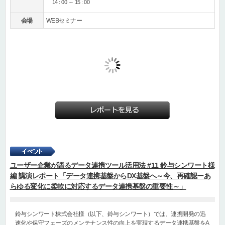
14 : 00 ～ 15 : 00
会場
WEBセミナー
ユーザー企業が語るデータ連携ツール活用法 #11 鈴与シンワート様
編 講演レポート「データ連携基盤からDX基盤へ～今、再確認ーあ
らゆる変化に柔軟に対応するデータ連携基盤の重要性～」
鈴与シンワート株式会社様（以下、鈴与シンワート）では、連携開発の迅
速化や保守フェーズのメンテナンス性の向上を実現するデータ連携基盤をA