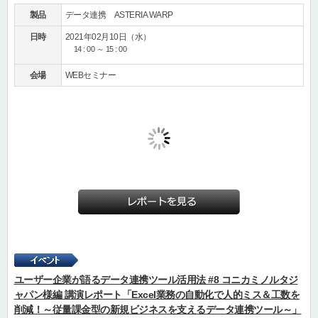
製品
データ連携 ASTERIA WARP
日時
2021年02月10日（水）
14 : 00 ～ 15 : 00
会場
WEBセミナー
ユーザー企業が語るデータ連携ツール活用法 #8 コニカミノルタジ
ャパン様編 講演レポート「Excel業務の自動化で人的ミス＆工数を
削減！～従量課金型の新規ビジネスを支えるデータ連携ツール～」