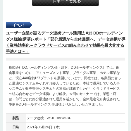
ユーザー企業が語るデータ連携ツール活用法 #13 DDホールディン
グス様編 講演レポート「部分最適から全体最適へ、データ連携が導
く業務効率化～クラウドサービスの組み合わせで効果を最大化する
手法とは～」
株式会社DDホールディングス様（以下、DDホールディングス）では、飲
食事業を中心に、アミューズメント事業、ブライダル事業、ホテル事業な
ど、現在440店舗167ブランドを展開しています。同社では、各業態に合っ
た最適なシステムをそれぞれ導入しているため、本社で運用している人事
システムや販売管理システムとの連携が課題でしたが、クラウドサービス
の組み合わせとデータ連携により解決。今回のセミナーでは、業態・店
舗・部門ごとに部分最適された運用を活かして、全体最適化も実現された
事例をDDホールディングス 寺田様よりお話しいただきました。
製品
データ連携 ASTERIA WARP
日時
2021年06月24日（木）