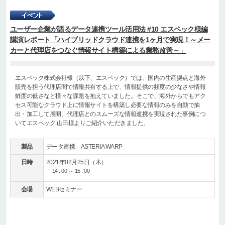
ユーザー企業が語るデータ連携ツール活用法 #10 エスペック様編
講演レポート「ハイブリッドクラウド連携を1ヶ月で実現！～メー
カーと代理店をつなぐ情報サイト構築による業務改善～」
エスペック株式会社様（以下、エスペック）では、国内の生産拠点と海外
販売を担う代理店間で情報共有する上で、情報提供の頻度の少なさや情報
鮮度の低さなど様々な課題を抱えていました。そこで、海外からでもアク
セス可能なクラウド上に情報サイトを構築し必要な情報のみを自動で抽
出・加工して展開、代理店とのスムーズな情報連携を実現された事例につ
いてエスペック 山田様よりご紹介いただきました。
製品
データ連携 ASTERIA WARP
日時
2021年02月25日（木）
14 : 00 ～ 15 : 00
会場
WEBセミナー