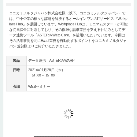
コニカミノルタジャパン株式会社様（以下、コニカミノルタジャパン）で
は、中小企業の様々な課題を解決するオールインワンのITサービス『Workp
lace Hub』を展開しています。Workplace Hubは、ミニマムスタートが可能
な従量課金に対応しており、その複雑な請求業務を支える仕組みとしてデ
ータ連携ツール「ASTERIA Warp Core」を活用いただいています。今回は
その活用事例を元にExcel業務を自動化するポイントをコニカミノルタジャ
パン 荒賀様よりご紹介いただきました。
製品
データ連携 ASTERIA WARP
日時
2021年01月28日（木）
14 : 00 ～ 15 : 00
会場
WEBセミナー