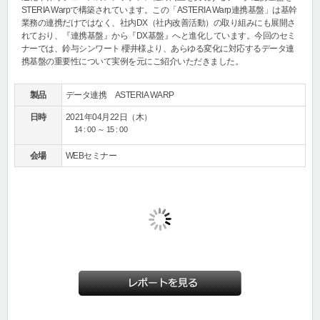
STERIA Warpで構築されています。この「ASTERIA Warp連携基盤」は基幹
業務の連携だけではなく、社内DX（社内改善活動）の取り組みにも展開さ
れており、『連携基盤』から『DX基盤』へと進化しています。今回のセミ
ナーでは、鈴与シンワート 櫻井様より、あらゆる変化に対応するデータ連
携基盤の重要性について実例を元にご紹介いただきました。
製品
データ連携 ASTERIA WARP
日時
2021年04月22日（木）
14 : 00 ～ 15 : 00
会場
WEBセミナー