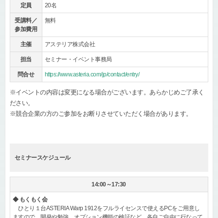
定員
20名
受講料／
無料
参加費用
主催
アステリア株式会社
担当
セミナー・イベント事務局
問合せ
https://www.asteria.com/jp/contact/entry/
※イベントの内容は変更になる場合がございます。あらかじめご了承く
ださい。
※競合企業の方のご参加をお断りさせていただく場合があります。
セミナースケジュール
14:00～17:30
◆ もくもく会
ひとり１台ASTERIA Warp 1912をフルライセンスで使えるPCをご用意し
ますので、開発や勉強、オプション機能の検証など、各自ご自由に行なって