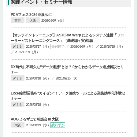
関連イベント・セミナー情報
PCAフェス 2026
※展示
東京
大阪
2026/08/07（金）
【オンライントレーニング】
ASTERIA Warp によるシステム連携「フロ
ーサービストレーニングコース」
（基礎編＋実践編）
／
／
ＷＥＢ
2026/08/17（月）
受付終了
2026/09/07（月）
2026/10/19（月）
／
2026/11/09（月）
DX時代に不可欠な”データ連携”とは？ 0からわかるデータ連携解説セミ
ナー
／
ＷＥＢ
2026/08/18（火）
2026/09/15（火）
Excel定型業務を“カイゼン”！データ連携ツールによる業務効率化体験セ
ミナー
ＷＥＢ
2026/08/18（火）
AUG よろずごと相談会 in 大阪
大阪
2026/08/19（水）
残わずか