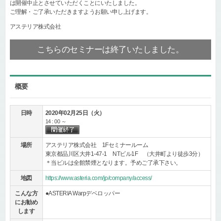
は開催中止とさせていただくことにいたしました。
ご理解・ご了承いただきますようお願い申し上げます。
アステリア株式会社
こちらのセミナーは終了いたしました。
概要
日時
2020年02月25日（火）
14 : 00 ～
場所
アステリア株式会社 1Fセミナールーム
東京都品川区大井1-47-1 NTビル1F （大井町より徒歩3分）
＊当ビルは全館禁煙となります。予めご了承下さい。
地図
https://www.asteria.com/jp/company/access/
こんな方
●ASTERIA Warpデベロッパー
にお勧め
します