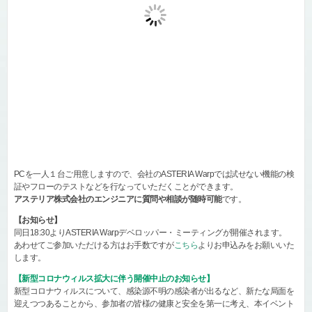
PCを一人１台ご用意しますので、会社のASTERIA Warpでは試せない機能の検
証やフローのテストなどを行なっていただくことができます。
アステリア株式会社のエンジニアに質問や相談が随時可能
です。
【お知らせ】
同日18:30よりASTERIA Warpデベロッパー・ミーティングが開催されます。
あわせてご参加いただける方はお手数ですが
こちら
よりお申込みをお願いいた
します。
【新型コロナウィルス拡大に伴う開催中止のお知らせ】
新型コロナウィルスについて、感染源不明の感染者が出るなど、新たな局面を
迎えつつあることから、参加者の皆様の健康と安全を第一に考え、本イベント