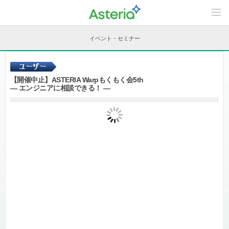
C
o
n
t
イベント・セミナー
e
n
t
s
L
【開催中止】ASTERIA Warpもくもく会5th
i
― エンジニアに相談できる！ ―
n
e
u
p