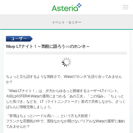
C
o
n
t
イベント・セミナー
e
n
t
s
L
Warp LTナイト！～気軽に語ろう○○のホンネ～
i
n
e
u
p
ちょっと立ち話するような気軽さで、Warpの”ホンネ”を語り合ってみません
か？
「Warp LTナイト！」は、夕方からゆるっと開催するユーザーLTイベント。
今回はASTERIA Warpの運用にまつわる「あの工夫」「この悩み」「ちょっと
した気づき」などを、LT（ライトニングトーク）形式で共有しながら、ざっく
ばらんに情報交換しましょう。
「登壇はちょっとハードル高い…」という方も大歓迎！
フランクな雰囲気の中で、普段なかなか聞けない“リアルなWarpの運用”に触れ
てみませんか？