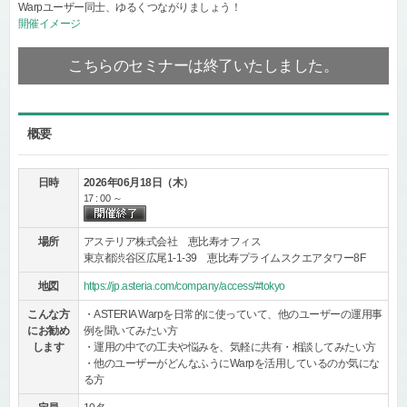
Warpユーザー同士、ゆるくつながりましょう！
開催イメージ
こちらのセミナーは終了いたしました。
概要
日時
2026年06月18日（木）
17 : 00 ～
場所
アステリア株式会社 恵比寿オフィス
東京都渋谷区広尾1-1-39 恵比寿プライムスクエアタワー8F
地図
https://jp.asteria.com/company/access/#tokyo
こんな方
・ASTERIA Warpを日常的に使っていて、他のユーザーの運用事
にお勧め
例を聞いてみたい方
します
・運用の中での工夫や悩みを、気軽に共有・相談してみたい方
・他のユーザーがどんなふうにWarpを活用しているのか気にな
る方