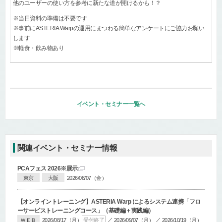
他のユーザーの使い方を参考に新たな道が開けるかも！？
※当日資料の準備は不要です
※事前にASTERIA Warpの運用にまつわる簡単なアンケートにご協力お願い
します
※軽食・飲み物あり
イベント・セミナー一覧へ
関連イベント・セミナー情報
PCAフェス 2026
※展示
東京
大阪
2026/08/07（金）
【オンライントレーニング】
ASTERIA Warp によるシステム連携「フロ
ーサービストレーニングコース」
（基礎編＋実践編）
／
／
ＷＥＢ
2026/08/17（月）
受付終了
2026/09/07（月）
2026/10/19（月）