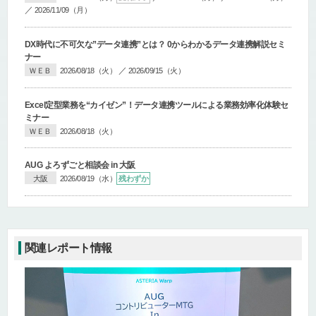
／
2026/11/09（月）
DX時代に不可欠な”データ連携”とは？ 0からわかるデータ連携解説セミ
ナー
／
ＷＥＢ
2026/08/18（火）
2026/09/15（火）
Excel定型業務を“カイゼン”！データ連携ツールによる業務効率化体験セ
ミナー
ＷＥＢ
2026/08/18（火）
AUG よろずごと相談会 in 大阪
大阪
2026/08/19（水）
残わずか
関連レポート情報