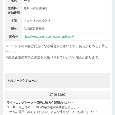
定員
10名
受講料／
無料（事前登録制）
参加費用
主催
アステリア株式会社
担当
AUG運営事務局
問合せ
https://www.asteria.com/jp/contact/entry/
※イベントの内容は変更になる場合がございます。あらかじめご了承く
ださい。
※競合企業の方のご参加をお断りさせていただく場合があります。
セミナースケジュール
17:00-19:00
ライトニングトーク～気軽に語ろう運用のホンネ～
ユーザー同士でASTERIA Warpの運用を共有しましょう！
アナタの運用、教えてください。どんな小さなことでも構いません！