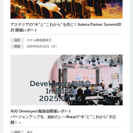
アステリアの“今”と”これから”を共に！Asteria Partner Summit20
25 開催レポート
場所
ホテル雅叙園東京
開催
2025年05月22日（木）
AUG Developers勉強会開催レポート
バージョンアップを、始めたい～Warpの“今”と“これから”大公
開！～
場所
東京