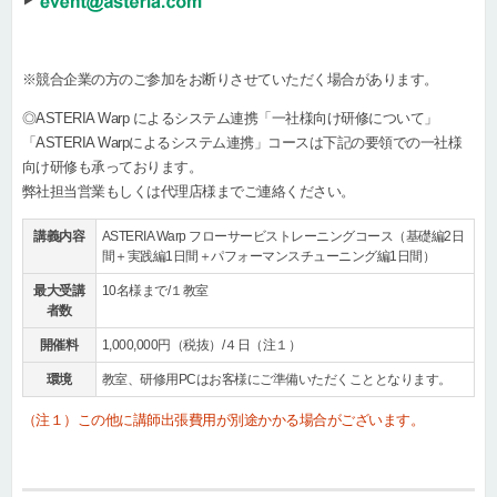
※競合企業の方のご参加をお断りさせていただく場合があります。
◎ASTERIA Warp によるシステム連携「一社様向け研修について」
「ASTERIA Warpによるシステム連携」コースは下記の要領での一社様
向け研修も承っております。
弊社担当営業もしくは代理店様までご連絡ください。
講義内容
ASTERIA Warp フローサービストレーニングコース
（基礎編2日
間＋実践編1日間＋パフォーマンスチューニング編1日間）
最大受講
10名様まで/１教室
者数
開催料
1,000,000円（税抜）/４日（注１）
環境
教室、研修用PCはお客様にご準備いただくこととなります。
（注１）この他に講師出張費用が別途かかる場合がございます。