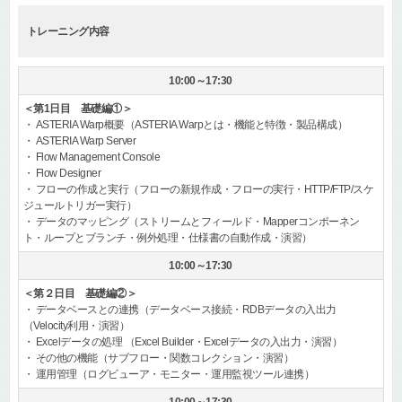
トレーニング内容
10:00～17:30
＜第1日目 基礎編①＞
・ ASTERIA Warp概要（ASTERIA Warpとは・機能と特徴・製品構成）
・ ASTERIA Warp Server
・ Flow Management Console
・ Flow Designer
・ フローの作成と実行（フローの新規作成・フローの実行・HTTP/FTP/スケ
ジュールトリガー実行）
・ データのマッピング（ストリームとフィールド・Mapperコンポーネン
ト・ループとブランチ・例外処理・仕様書の自動作成・演習）
10:00～17:30
＜第２日目 基礎編②＞
・ データベースとの連携（データベース接続・RDBデータの入出力
（Velocity利用・演習）
・ Excelデータの処理 （Excel Builder・Excelデータの入出力・演習）
・ その他の機能（サブフロー・関数コレクション・演習）
・ 運用管理（ログビューア・モニター・運用監視ツール連携）