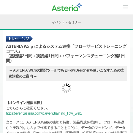
C
o
n
t
イベント・セミナー
e
n
t
s
L
ASTERIA Warp によるシステム連携「フローサービストレーニング
i
コース」
n
（基礎編2日間＋実践編1日間＋パフォーマンスチューニング編1日
e
間）
u
p
～ ASTERIA Warpの開発ツールであるFlow Designerを使いこなすための技
術講座のご案内 ～
【オンライン開催日程】
こちらからご確認ください。
https://event.asteria.com/jp/event/training_flow_web/
当コースは、ASTERIA Warpの機能と特徴、製品構成を理解し、フローを基礎
から実践的なものまで作成できることを目的に、データのマッピング、データ