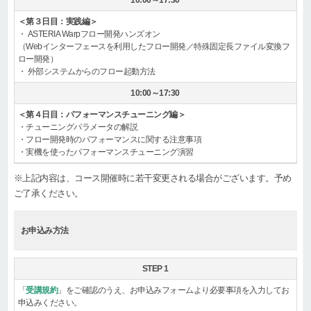
10:00～17:30
＜第３日目：実践編＞
・ ASTERIA Warpフロー開発ハンズオン
（Webインターフェースを利用したフロー開発／特殊固定長ファイル変換フ
ロー開発）
・ 外部システムからのフロー起動方法
10:00～17:30
＜第４日目：パフォーマンスチューニング編＞
・チューニングパラメータの解説
・フロー開発時のパフォーマンスに関する注意事項
・実機を使ったパフォーマンスチューニング演習
※上記内容は、コース開催時に若干変更される場合がございます。予め
ご了承ください。
お申込み方法
STEP 1
「
受講規約
」をご確認のうえ、お申込みフォームより必要事項を入力してお
申込みください。