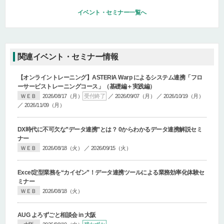
イベント・セミナー一覧へ
関連イベント・セミナー情報
【オンライントレーニング】
ASTERIA Warp によるシステム連携「フロ
ーサービストレーニングコース」
（基礎編＋実践編）
／
／
ＷＥＢ
2026/08/17（月）
受付終了
2026/09/07（月）
2026/10/19（月）
／
2026/11/09（月）
DX時代に不可欠な”データ連携”とは？ 0からわかるデータ連携解説セミ
ナー
／
ＷＥＢ
2026/08/18（火）
2026/09/15（火）
Excel定型業務を“カイゼン”！データ連携ツールによる業務効率化体験セ
ミナー
ＷＥＢ
2026/08/18（火）
AUG よろずごと相談会 in 大阪