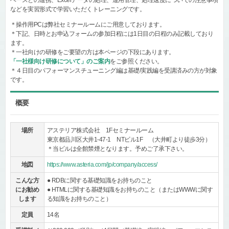
ベースとの連携、Excelデータの処理、運用管理、処理速度についての注意事項
などを実習形式で学習いただくトレーニングです。
＊操作用PCは弊社セミナールームにご用意しております。
＊下記、日時とお申込フォームの参加日程には1日目の日程のみ記載しており
ます。
＊一社向けの研修をご要望の方は本ページの下段にあります。
「一社様向け研修について」のご案内
をご参照ください。
＊４日目のパフォーマンスチューニング編は基礎/実践編を受講済みの方が対象
です。
概要
場所
アステリア株式会社 1Fセミナールーム
東京都品川区大井1-47-1 NTビル1F （大井町より徒歩3分）
＊当ビルは全館禁煙となります。予めご了承下さい。
地図
https://www.asteria.com/jp/company/access/
こんな方
● RDBに関する基礎知識をお持ちのこと
にお勧め
● HTMLに関する基礎知識をお持ちのこと（またはWWWに関す
します
る知識をお持ちのこと）
定員
14名