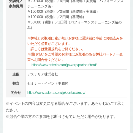
受講料／
￥200,000
（税別）／4日間（基礎編＋実践編＋パフォーマンス
参加費用
チューニング編）
￥150,000
（税別）／3日間（基礎編＋実践編）
￥100,000
（税別）／2日間（基礎編）
￥50,000
（税別）／1日間（パフォーマンスチューニング編の
み）
※弊社との取引口座が無いお客様は受講前に事前にお振込みを
いただく必要がございます。
詳しくは受講規約をご覧ください。
※掛け払いをご希望のお客様はお取引のある弊社パートナー企
業へお問合せください。
https://www.asteria.com/jp/warp/partner/front/
主催
アステリア株式会社
担当
セミナー・イベント事務局
問合せ
https://www.asteria.com/jp/contact/entry/
※イベントの内容は変更になる場合がございます。あらかじめご了承く
ださい。
※競合企業の方のご参加をお断りさせていただく場合があります。