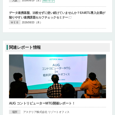
大阪
2026/08/19（水）
残わずか
データ連携基盤、比較せずに使い続けていませんか？
EAI/ETL導入企業が
陥りやすい連携課題セルフチェックセミナー
ＷＥＢ
2026/08/20（木）
関連レポート情報
AUG コントリビューターMTG開催レポート！
場所
アステリア株式会社 リゾートオフィス