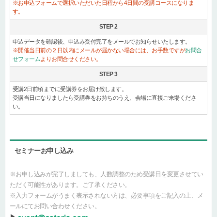
※お申込フォームで選択いただいた日程から4日間の受講コースになりま
す。
STEP 2
申込データを確認後、申込み受付完了をメールでお知らせいたします。
※開催当日前の２日以内にメールが届かない場合には、お手数ですが
お問合
せフォーム
よりお問合せください。
STEP 3
受講2日前頃までに受講券をお届け致します。
受講当日になりましたら受講券をお持ちのうえ、会場に直接ご来場くださ
い。
セミナーお申し込み
※お申し込みが完了しましても、人数調整のため受講日を変更させてい
ただく可能性があります。ご了承ください。
※入力フォームがうまく表示されない方は、必要事項をご記入の上、メ
ールにてお問い合わせください。
▶