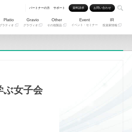
パートナーの方
サポート
資料請求
お問い合わせ
Platio
Gravio
Other
Event
IR
イベント・セミナー
プラティオ
グラヴィオ
その他製品
投資家情報
く学ぶ女子会