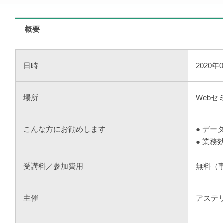
概要
日時
2020年
場所
Webセ
こんな方にお勧めします
● デ
● 業
受講料／参加費用
無料（
主催
アステ