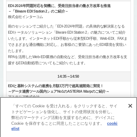
EDI-2024年問題対応を契機に、受発注担当者の働き方改革を推進
－「Biware EDI Station 2」のご紹介－
株式会社インターコム
前のセッションでご紹介した「EDI-2024年問題」の具体的な解決策となる
EDIトータルソリューション「Biware EDI Station 2」の魅力についてご紹介
いたします。インターネットEDI手順から従来型EDI手順、Web-EDI、FAXま
でさまざまな通信機能に対応し、お客様のご要望にあったEDI環境を実現い
たします。
RPAを活用したWeb-EDI業務の自動化など、受発注担当者の働き方改革を支
援するEDI自動処理についてもご紹介いたします。
14:35～14:50
EDIと基幹システムの連携を月額3万円で超高速開発に実現！
～データ連携ツール国内シェアNo1のASTERIA Warpのご紹介～
アステリア株式会社
「すべての Cookie を受け入れる」をクリックすると、サイ
さまざまなファイルフォーマットやデータベースとの接続、フォーマットや
トナビゲーションを強化し、サイトの使用状況を分析し、
データの変換などをノン・コーディングで簡単・高速に実現できる13年連続
弊社のマーケティング活動を支援するために、デバイスに
国内シェアNo1のデータ連携ツールASTERIA Warpを、EDIと基幹システムの
Cookie を保存することに同意したことになります。
cooki
連携課題とその解決策とともにご紹介します。
elist