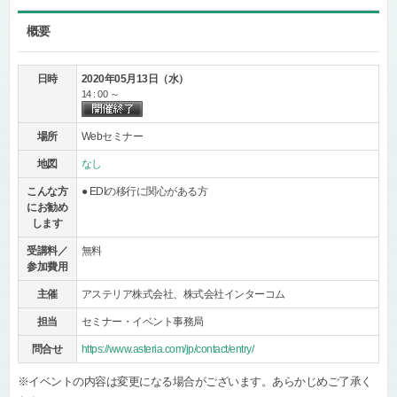
概要
日時
2020年05月13日（水）
14 : 00 ～
場所
Webセミナー
地図
なし
こんな方
● EDIの移行に関心がある方
にお勧め
します
受講料／
無料
参加費用
主催
アステリア株式会社、株式会社インターコム
担当
セミナー・イベント事務局
問合せ
https://www.asteria.com/jp/contact/entry/
※イベントの内容は変更になる場合がございます。あらかじめご了承く