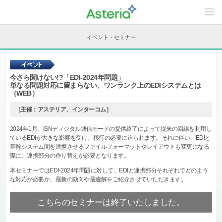
C
o
n
t
イベント・セミナー
e
n
t
s
L
今さら聞けない!?「EDI-2024年問題」
i
単なる問題対応に留まらない、ワンランク上のEDIシステムとは
n
（WEB）
e
u
p
［主催：アステリア、インターコム］
2024年1月、ISNディジタル通信モードの提供終了によって従来の回線を利用し
ているEDIが大きな影響を受け、移行の必要に迫られます。それに伴い、EDIと
基幹システム間を連携させるファイルフォーマットやレイアウトも変更になる
際に、連携部分の作り替えが必要となります。
本セミナーではEDI-2024年問題に対して、EDIと連携部分それぞれでどのよう
な対応が必要か、最新の動向や最適解をご紹介させていただきます。
こちらのセミナーは終了いたしました。