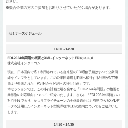
ださい。
※競合企業の方のご参加をお断りさせていただく場合があります。
セミナースケジュール
14:00～14:20
EDI-2024年問題の概要とXML-インターネットEDIのススメ
株式会社インターコム
現在、日本国内で広く利用されている従来型のEDI通信手順はすべて公衆回
線をインフラとしています。この公衆回線網をIP網へ移行する計画がNTT東
西より発表された「PSTN からIP 網への移行計画」です。
本セッションでは、この移行計画に端を発する「EDI-2024年問題」の概要と
業界別の対応動向についてご紹介いたします。さらに「EDI-2024年問題」の
対応手段であり、かつサプライチェーンの全体最適化にも有効であるXMLデ
ータを活用したインターネット型業界標準EDIの動向についてもご紹介いた
します。
14:20～14:35