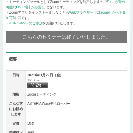
・ミーティングツールとしてZoomミーティングを利用しますので
Zoomが動作
可能なOS・端末が必要
となります。
・Zoomアプリをインストールしなくとも
Webブラウザー（Chrome）からも参
加可能
です。
・
ADN Slackへのご参加
をお願いいたします。
こちらのセミナーは終了いたしました。
概要
日時
2021年01月22日（金）
16 : 30 ～
場所
Zoomミーティング
こんな方
ASTERIA Warpデベロッパー
にお勧め
します
定員
50名
受講料／
無料