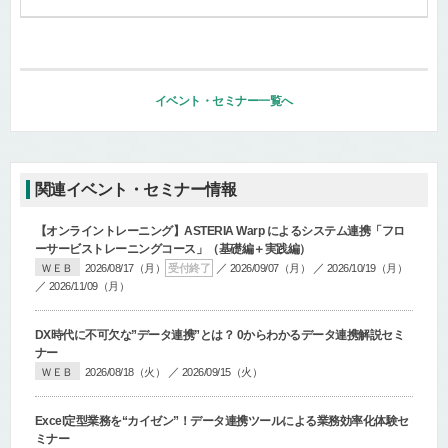
イベント・セミナー一覧へ
関連イベント・セミナー情報
【オンライントレーニング】
ASTERIA Warp によるシステム連携「フロ
ーサービストレーニングコース」
（基礎編＋実践編）
／
／
ＷＥＢ
2026/08/17（月）
受付終了
2026/09/07（月）
2026/10/19（月）
／
2026/11/09（月）
DX時代に不可欠な”データ連携”とは？ 0からわかるデータ連携解説セミ
ナー
／
ＷＥＢ
2026/08/18（火）
2026/09/15（火）
Excel定型業務を“カイゼン”！データ連携ツールによる業務効率化体験セ
ミナー