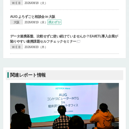
ＷＥＢ
2026/08/18（火）
AUG よろずごと相談会 in 大阪
大阪
2026/08/19（水）
残わずか
データ連携基盤、比較せずに使い続けていませんか？
EAI/ETL導入企業が
陥りやすい連携課題セルフチェックセミナー
ＷＥＢ
2026/08/20（木）
関連レポート情報