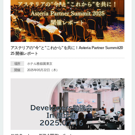
アステリアの“今”と”これから”を共に！Asteria Partner Summit20
25 開催レポート
場所
ホテル雅叙園東京
開催
2025年05月22日（木）