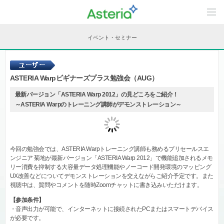
C
o
n
t
イベント・セミナー
e
n
t
s
L
ASTERIA Warpビギナーズプラス勉強会（AUG）
i
n
e
最新バージョン「ASTERIA Warp 2012」の見どころをご紹介！
u
～ASTERIA Warpのトレーニング講師がデモンストレーション～
p
今回の勉強会では、ASTERIA Warpトレーニング講師も務めるプリセールスエ
ンジニア 菊地が最新バージョン「ASTERIA Warp 2012」で機能追加されるメモ
リー消費を抑制する大容量データ処理機能やノーコード開発環境のマッピング
UX改善などについてデモンストレーションを交えながらご紹介予定です。また
視聴中は、質問やコメントを随時Zoomチャットに書き込みいただけます。
【参加条件】
・音声出力が可能で、インターネットに接続されたPCまたはスマートデバイス
が必要です。