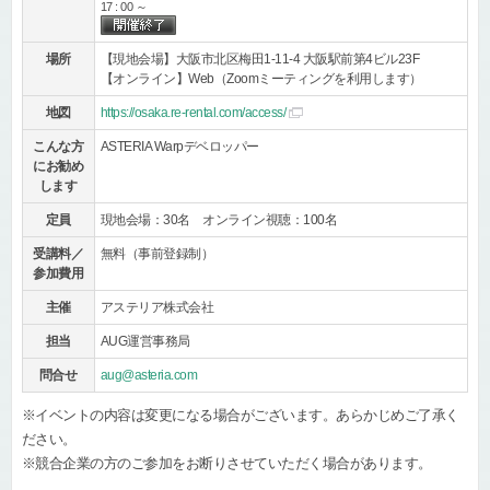
17 : 00 ～
場所
【現地会場】大阪市北区梅田1-11-4 大阪駅前第4ビル23F
【オンライン】Web（Zoomミーティングを利用します）
地図
https://osaka.re-rental.com/access/
こんな方
ASTERIA Warpデベロッパー
にお勧め
します
定員
現地会場：30名 オンライン視聴：100名
受講料／
無料（事前登録制）
参加費用
主催
アステリア株式会社
担当
AUG運営事務局
問合せ
aug@asteria.com
※イベントの内容は変更になる場合がございます。あらかじめご了承く
ださい。
※競合企業の方のご参加をお断りさせていただく場合があります。