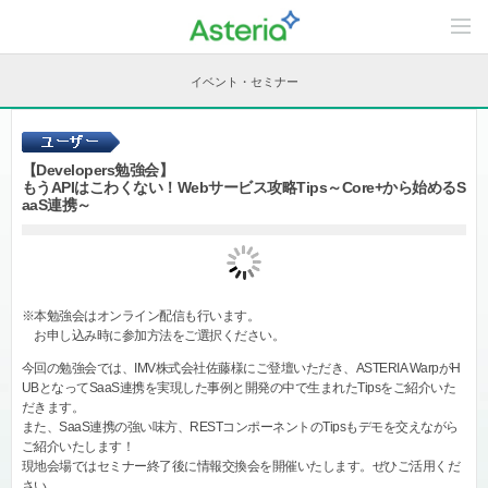
C
o
n
t
イベント・セミナー
e
n
t
s
L
【Developers勉強会】
i
もうAPIはこわくない！Webサービス攻略Tips～Core+から始めるS
n
aaS連携～
e
u
p
※本勉強会はオンライン配信も行います。
お申し込み時に参加方法をご選択ください。
今回の勉強会では、IMV株式会社佐藤様にご登壇いただき、ASTERIA WarpがH
UBとなってSaaS連携を実現した事例と開発の中で生まれたTipsをご紹介いた
だきます。
また、SaaS連携の強い味方、RESTコンポーネントのTipsもデモを交えながら
ご紹介いたします！
現地会場ではセミナー終了後に情報交換会を開催いたします。ぜひご活用くだ
さい。