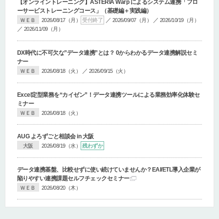
【オンライントレーニング】
ASTERIA Warp によるシステム連携「フロ
ーサービストレーニングコース」
（基礎編＋実践編）
／
／
ＷＥＢ
2026/08/17（月）
受付終了
2026/09/07（月）
2026/10/19（月）
／
2026/11/09（月）
DX時代に不可欠な”データ連携”とは？ 0からわかるデータ連携解説セミ
ナー
／
ＷＥＢ
2026/08/18（火）
2026/09/15（火）
Excel定型業務を“カイゼン”！データ連携ツールによる業務効率化体験セ
ミナー
ＷＥＢ
2026/08/18（火）
AUG よろずごと相談会 in 大阪
大阪
2026/08/19（水）
残わずか
データ連携基盤、比較せずに使い続けていませんか？
EAI/ETL導入企業が
陥りやすい連携課題セルフチェックセミナー
ＷＥＢ
2026/08/20（木）