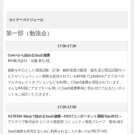
セミナースケジュール
第一部（勉強会）
17:00-17:20
Core+から始めるSaaS連携
IMV株式会社 佐藤 泰弘 様
振動を中心とした環境試験・計測・解析装置の製造・販売 及び受託試験サー
ビスやソリューション業務を提供されているIMV様ではkintoneアダプターや
マルチセレクトオプションなどを利用してSaaS連携を実現されています。
そんなIMV様にアダプターを用いたSaaS連携事例と気を付けておきたいポイ
ントをご紹介いただきます。
17:20-17:50
ASTERIA Warpで始めるSaaS連携～RESTコンポーネント開発Tips2023～
アステリア株式会社 ビジネス推進部 コミュニティ推進グループ 菊地 雄大
SaaS連携を実現するために利用されることが多いのがREST API。